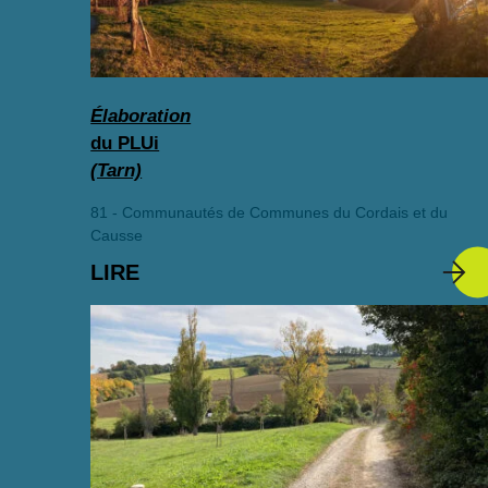
Élaboration
du PLUi
(Tarn)
81 - Communautés de Communes du Cordais et du
Causse
LIRE