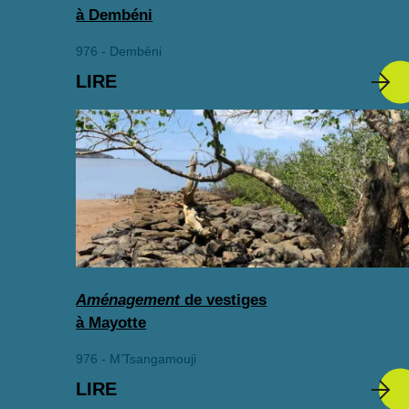
à Dembéni
976 - Dembéni
LIRE
Aménagement
de vestiges
à Mayotte
976 - M’Tsangamouji
LIRE