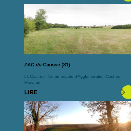
ZAC du
Causse (81)
81 Castres - Communauté d’Agglomération Castres
Mazamet
LIRE