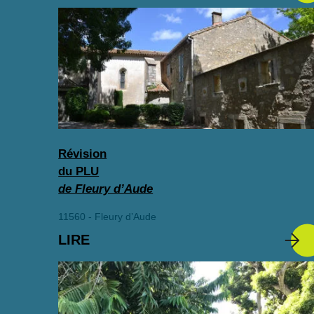
Révision
du PLU
de Fleury d’Aude
11560 - Fleury d’Aude
LIRE