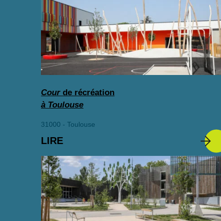
Cour
de récréation
à Toulouse
31000 - Toulouse
LIRE