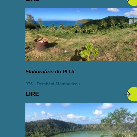
Elaboration
du PLUi
976 - Dembéni-Mamoudzou
LIRE