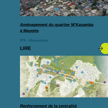
Aménagement
du quartier M’Kayamba
à Mayotte
976 - Mamoudzou
LIRE
Renforcement
de la centralité