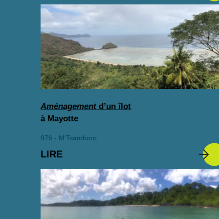
Aménagement
d’un îlot
à Mayotte
976 - M’Tsamboro
LIRE