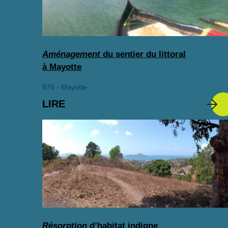
Aménagement
du sentier du littoral
à Mayotte
976 - Mayotte
LIRE
Résorption
d’habitat indigne