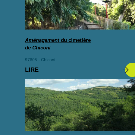
Aménagement
du cimetière
de Chiconi
97605 - Chiconi
LIRE