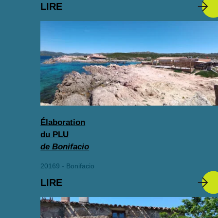
LIRE
Élaboration
du PLU
de Bonifacio
20169 - Bonifacio
LIRE