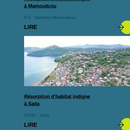
à Mamoudzou
976 - Dembéni Mamoudzou
LIRE
Résorption
d’habitat indigne
à Sada
97640 - Sada
LIRE