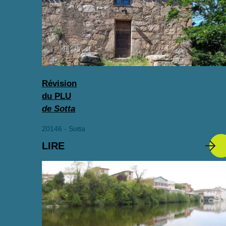
Révision
du PLU
de Sotta
20146 - Sotta
LIRE