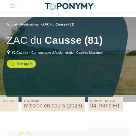
Skip
to
content
Accueil
>
Réalisations
>
ZAC du Causse (81)
ZAC du
Causse (81)
81 Castres - Communauté d’Agglomération Castres Mazamet
Métropole
SURFACE
LIVRAISON
MONTANT GLOBAL
-
Mission en cours (2023)
94 750 € HT