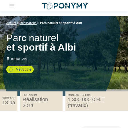
Skip
to
content
Accueil
>
Réalisations
>
Parc naturel et sportif à Albi
Parc naturel
et sportif à Albi
81000 - Albi
Métropole
LIVRAISON
MONTANT GLOBAL
Réalisation
1 300 000 € H.T
SURFACE
18 ha
2011
(travaux)