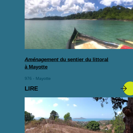
Aménagement
du sentier du littoral
à Mayotte
976 - Mayotte
LIRE