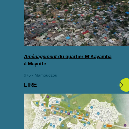
Aménagement
du quartier M’Kayamba
à Mayotte
976 - Mamoudzou
LIRE