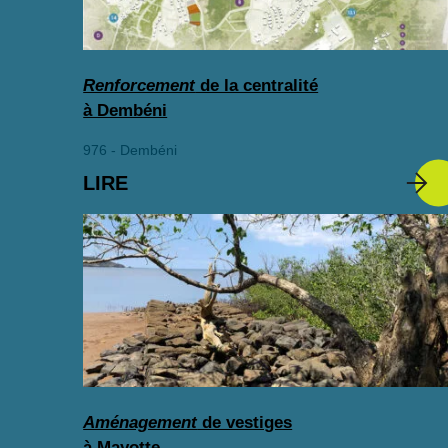
Renforcement
de la centralité
à Dembéni
976 - Dembéni
LIRE
Aménagement
de vestiges
à Mayotte