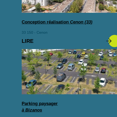
Conception réalisation
Cenon (33)
33 150 - Cenon
LIRE
Parking paysager
à Bizanos