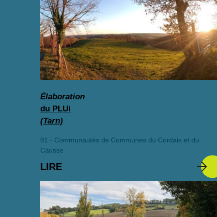
Élaboration
du PLUi
(Tarn)
81 - Communautés de Communes du Cordais et du
Causse
LIRE