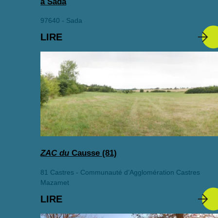
à Sada
97640 - Sada
LIRE
ZAC du
Causse (81)
81 Castres - Communauté d’Agglomération Castres
Mazamet
LIRE