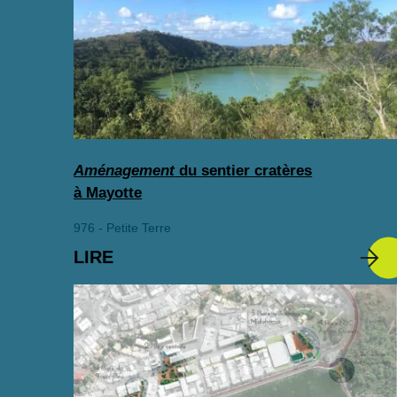
Aménagement
du sentier cratères
à Mayotte
976 - Petite Terre
LIRE