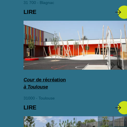
31 700 - Blagnac
LIRE
Cour
de récréation
à Toulouse
31000 - Toulouse
LIRE