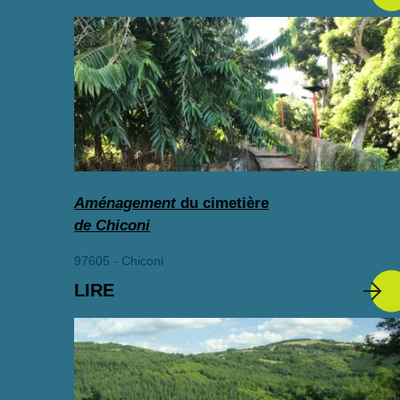
Aménagement
du cimetière
de Chiconi
97605 - Chiconi
LIRE