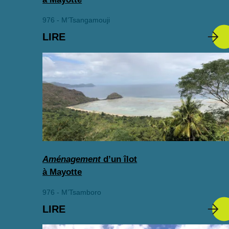
976 - M’Tsangamouji
LIRE
Aménagement
d’un îlot
à Mayotte
976 - M’Tsamboro
LIRE