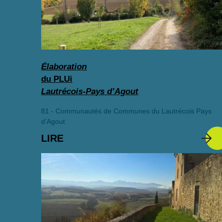
Élaboration
du PLUi
Lautrécois-Pays d’Agout
81 - Communautés de Communes du Lautrécois Pays
d’Agout
LIRE