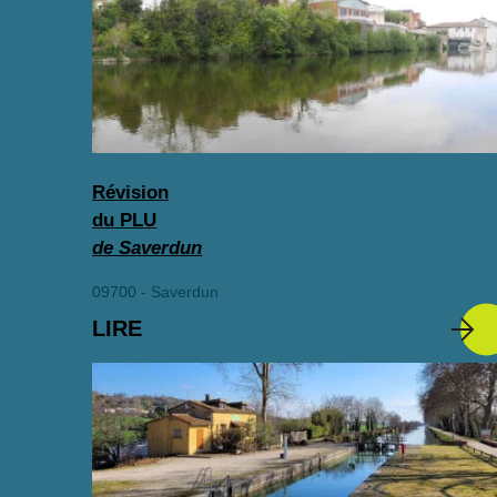
Révision
du PLU
de Saverdun
09700 - Saverdun
LIRE