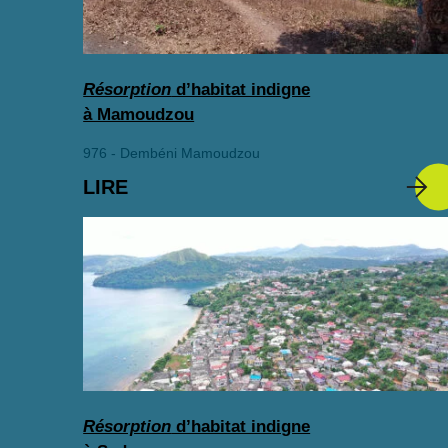
Résorption
d’habitat indigne
à Mamoudzou
976 - Dembéni Mamoudzou
LIRE
Résorption
d’habitat indigne