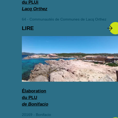
du PLUi
Lacq Orthez
64 - Communautés de Communes de Lacq Orthez
LIRE
Élaboration
du PLU
de Bonifacio
20169 - Bonifacio