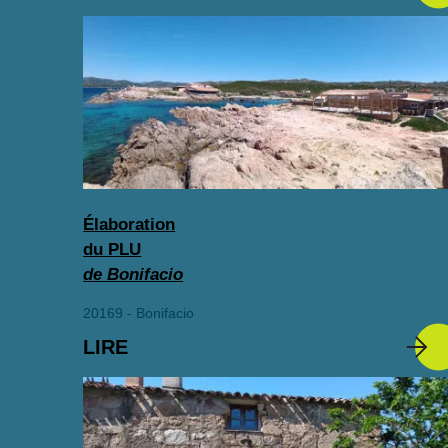
Élaboration
du PLU
de Bonifacio
20169 - Bonifacio
LIRE