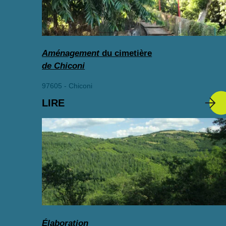
Aménagement
du cimetière
de Chiconi
97605 - Chiconi
LIRE
Élaboration