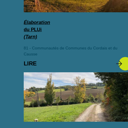
Élaboration
du PLUi
(Tarn)
81 - Communautés de Communes du Cordais et du
Causse
LIRE