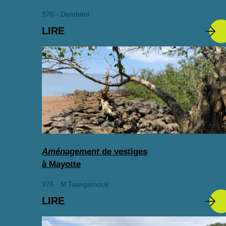
976 - Dembéni
LIRE
Aménagement
de vestiges
à Mayotte
976 - M’Tsangamouji
LIRE