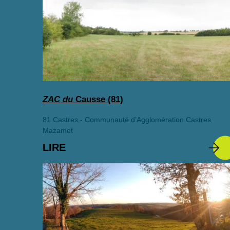
ZAC du
Causse (81)
81 Castres - Communauté d’Agglomération Castres
Mazamet
LIRE