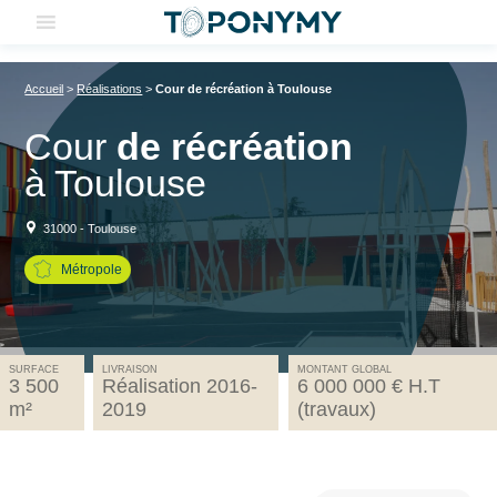
Skip
to
content
Accueil
>
Réalisations
>
Cour de récréation à Toulouse
Cour
de récréation
à Toulouse
31000 - Toulouse
Métropole
SURFACE
LIVRAISON
MONTANT GLOBAL
3 500
Réalisation 2016-
6 000 000 € H.T
m²
2019
(travaux)