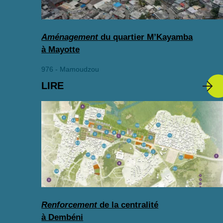
Aménagement
du quartier M’Kayamba
à Mayotte
976 - Mamoudzou
LIRE
Renforcement
de la centralité
à Dembéni