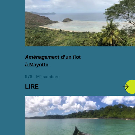
Aménagement
d’un îlot
à Mayotte
976 - M’Tsamboro
LIRE