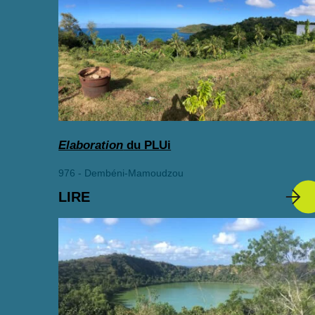
Elaboration
du PLUi
976 - Dembéni-Mamoudzou
LIRE