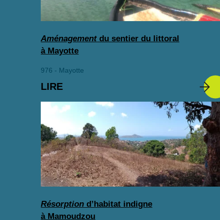
Aménagement
du sentier du littoral
à Mayotte
976 - Mayotte
LIRE
Résorption
d’habitat indigne
à Mamoudzou