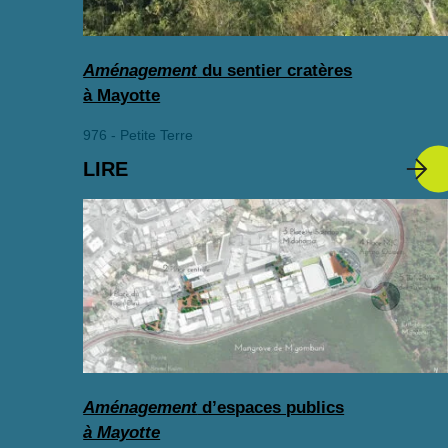
Aménagement
du sentier cratères
à Mayotte
976 - Petite Terre
LIRE
Aménagement
d’espaces publics
à Mayotte