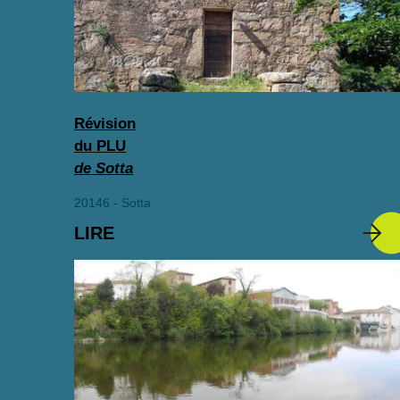
Révision
du PLU
de Sotta
20146 - Sotta
LIRE