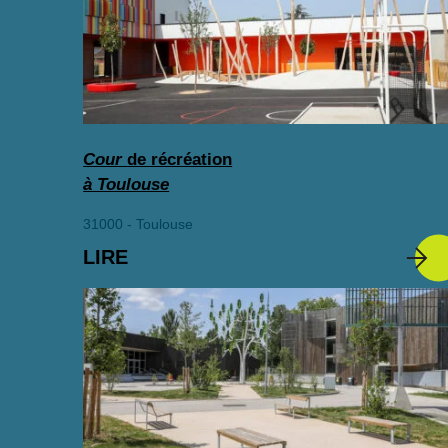
Cour
de récréation
à Toulouse
31000 - Toulouse
LIRE