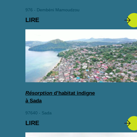
976 - Dembéni Mamoudzou
LIRE
Résorption
d’habitat indigne
à Sada
97640 - Sada
LIRE