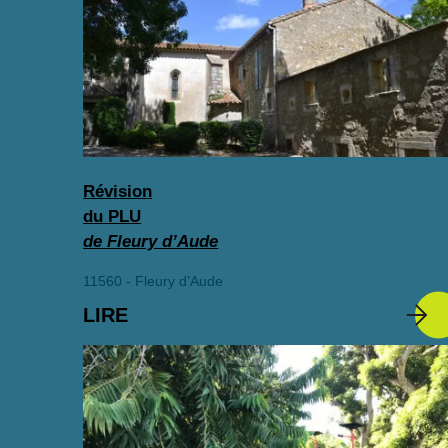
Révision
du PLU
de Fleury d’Aude
11560 - Fleury d’Aude
LIRE