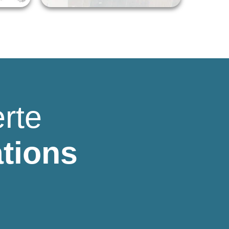
rte
ations