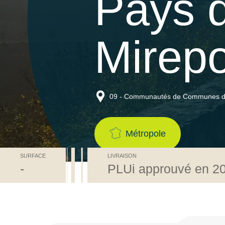
Pays 
Mirepo
09 - Communautés de Communes du
Métropole
SURFACE
LIVRAISON
-
PLUi approuvé en 2