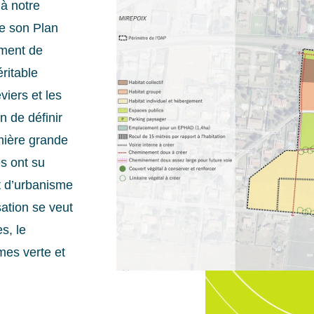
 à notre
de son Plan
ment de
éritable
viers et les
n de définir
emière grande
s ont su
t d’urbanisme
isation se veut
s, le
mes verte et