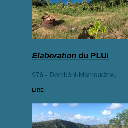
Elaboration
du PLUi
976 - Dembéni-Mamoudzou
LIRE