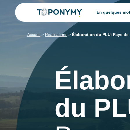
Skip
En quelques mo
to
content
Accueil
>
Réalisations
>
Élaboration du PLUi Pays de
Élabo
du PL