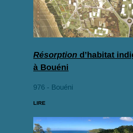
Résorption
d’habitat ind
à Bouéni
976 - Bouéni
LIRE