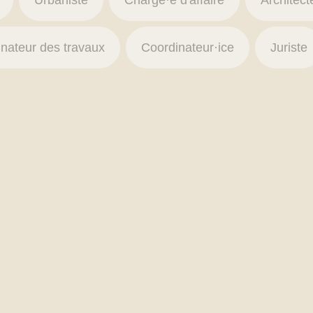
Urbaniste
Chargé·e d'affaire
Architect
nateur des travaux
Coordinateur·ice
Juriste