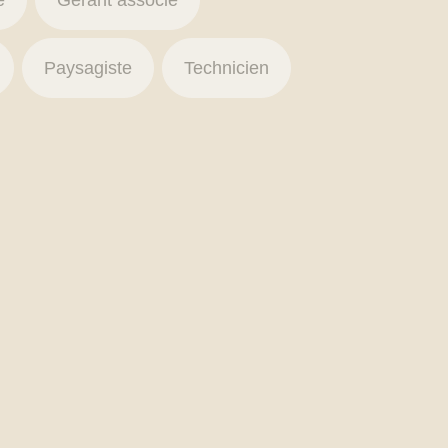
e
Gérant associé
Paysagiste
Technicien