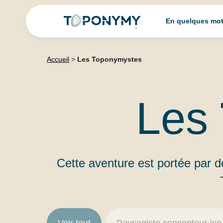
Skip
En quelques mo
to
content
Accueil
>
Les Toponymystes
Les
Cette aventure est portée par 
Equipe