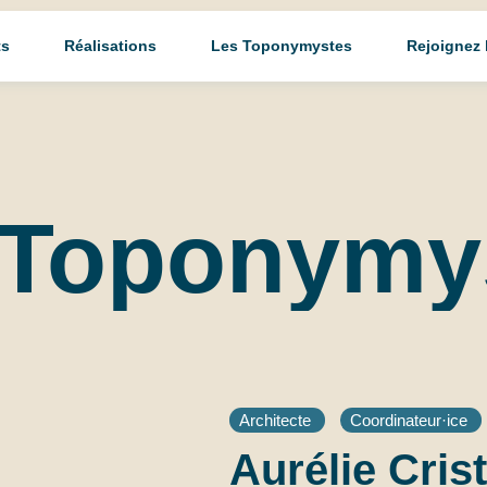
ts
Réalisations
Les Toponymystes
Rejoignez
Toponymy
Architecte
Coordinateur·ice
Aurélie Crist