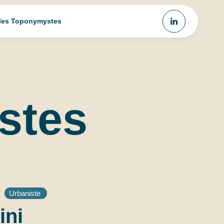
 les Toponymystes
stes
Urbaniste
ini