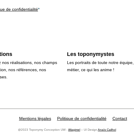
que de confidentialité
*
tions
Les toponymystes
 nos réalisations, nos champs
Les portraits de toute notre équipe,
tion, nos références, nos
métier, ce qui les anime !
ses.
Mentions légales
Politique de confidentialité
Contact
@2023 Toponymy Conception UW :
iMagimel
– UI Design
Anaïs Cailhol