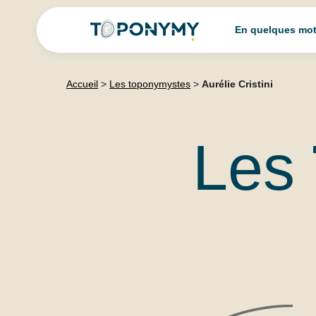
Skip
En quelques mo
to
content
Accueil
>
Les toponymystes
>
Aurélie Cristini
Les