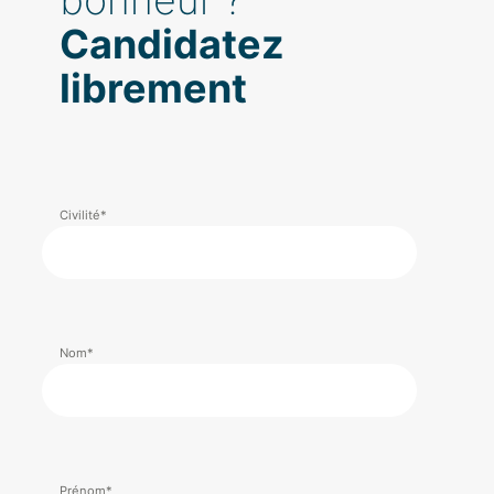
Candidatez
librement
Civilité*
Nom*
Prénom*