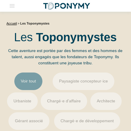
Skip
to
content
Accueil
>
Les Toponymystes
Les
Toponymystes
Cette aventure est portée par des femmes et des hommes de
talent, aussi engagés que les fondateurs de Toponymy. Ils
constituent une joyeuse tribu.
Equipe
Voir tout
Paysagiste concepteur·ice
Urbaniste
Chargé·e d'affaire
Architecte
Gérant associé
Chargé·e de développement