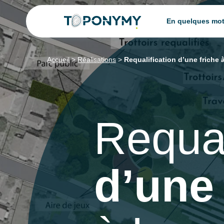
Skip
En quelques mo
to
content
Accueil
>
Réalisations
>
Requalification d’une friche
Requal
d’une 