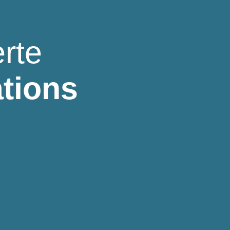
rte
ations