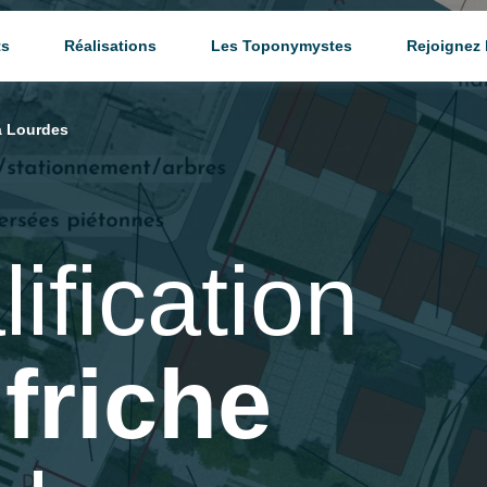
ts
Réalisations
Les Toponymystes
Rejoignez
 à Lourdes
ification
friche