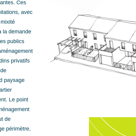
tantes. Ces
itations, avec
mixité
t à la demande
es publics
 l’aménagement
ins privatifs
 de
nd paysage
rtier
nt. Le point
’aménagement
ut de
ge périmètre,