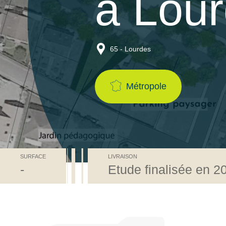
à Lou
65 - Lourdes
Métropole
SURFACE
LIVRAISON
-
Etude finalisée en 2