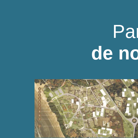
Pa
de no