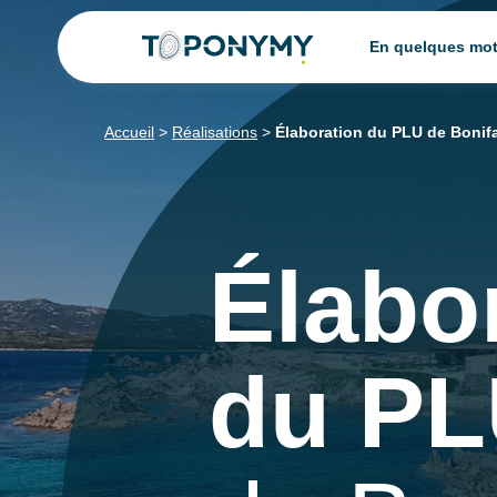
Skip
En quelques mo
to
content
Accueil
>
Réalisations
>
Élaboration du PLU de Bonif
Élabo
du P