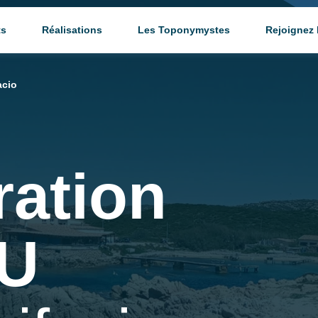
ts
Réalisations
Les Toponymystes
Rejoignez
acio
ration
LU