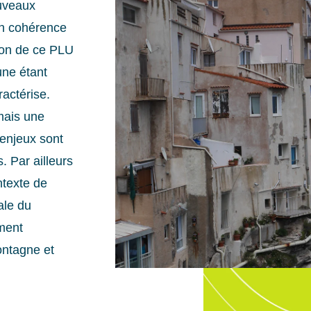
ouveaux
en cohérence
sion de ce PLU
une étant
ractérise.
mais une
 enjeux sont
. Par ailleurs
ntexte de
ale du
ement
ontagne et