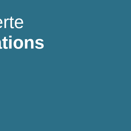
rte
ations