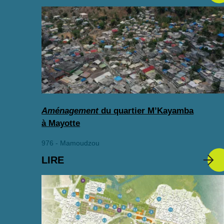
Aménagement
du quartier M’Kayamba
à Mayotte
976 - Mamoudzou
LIRE