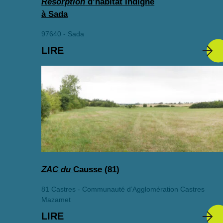
Résorption
d’habitat indigne
à Sada
97640 - Sada
LIRE
ZAC du
Causse (81)
81 Castres - Communauté d’Agglomération Castres
Mazamet
LIRE