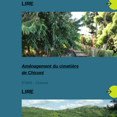
LIRE
Aménagement
du cimetière
de Chiconi
97605 - Chiconi
LIRE