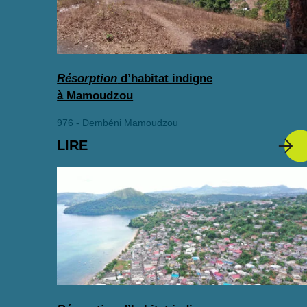
Résorption
d’habitat indigne
à Mamoudzou
976 - Dembéni Mamoudzou
LIRE