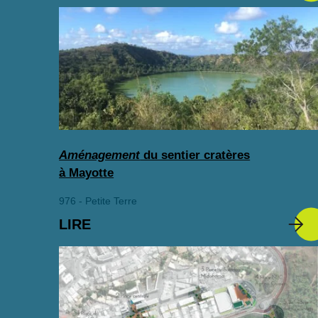
Aménagement
du sentier cratères
à Mayotte
976 - Petite Terre
LIRE