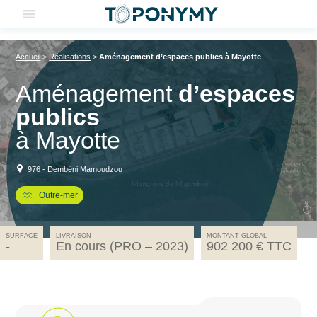
Skip
to
content
Accueil
>
Réalisations
>
Aménagement d’espaces publics à Mayotte
Aménagement
d’espaces
publics
à Mayotte
976 - Dembéni Mamoudzou
Outre-mer
SURFACE
LIVRAISON
MONTANT GLOBAL
-
En cours (PRO – 2023)
902 200 € TTC