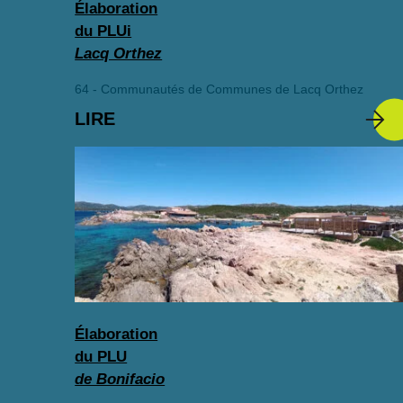
Élaboration
du PLUi
Lacq Orthez
64 - Communautés de Communes de Lacq Orthez
LIRE
Élaboration
du PLU
de Bonifacio