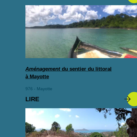
Aménagement
du sentier du littoral
à Mayotte
976 - Mayotte
LIRE