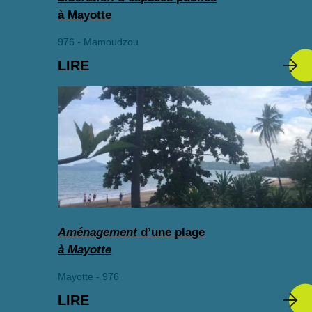
à Mayotte
976 - Mamoudzou
LIRE
Aménagement
d’une plage
à Mayotte
Mayotte - 976
LIRE