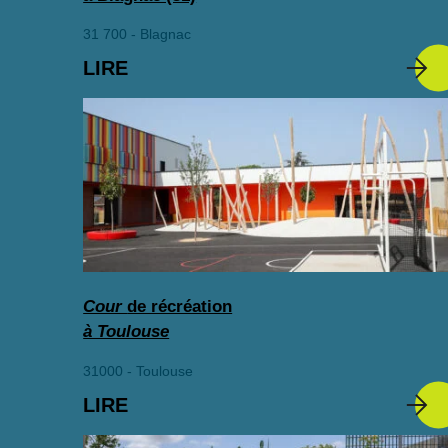
31 700 - Blagnac
LIRE
Cour
de récréation
à Toulouse
31000 - Toulouse
LIRE