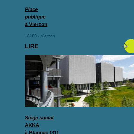
Place
publique
à Vierzon
18100 - Vierzon
LIRE
Siège social
AKKA
à Blagnac (31)