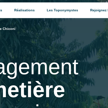
ts
Réalisations
Les Toponymystes
Rejoignez
e Chiconi
agement
metière