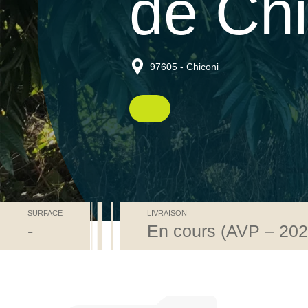
de Chi
97605 - Chiconi
SURFACE
LIVRAISON
-
En cours (AVP – 202