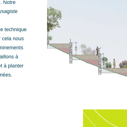
i. Notre
ysagiste
e technique
r cela nous
eminements
aillons à
t à planter
riées.