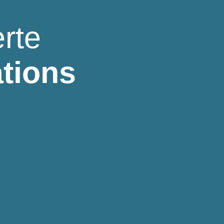
rte
ations