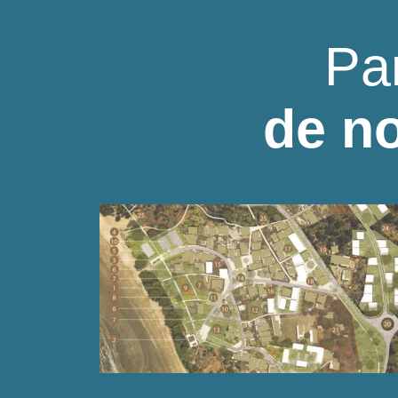
Pa
de no