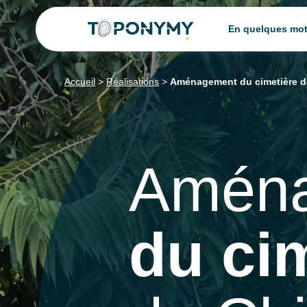
Skip
En quelques mo
to
content
Accueil
>
Réalisations
>
Aménagement du cimetière d
Amén
du ci