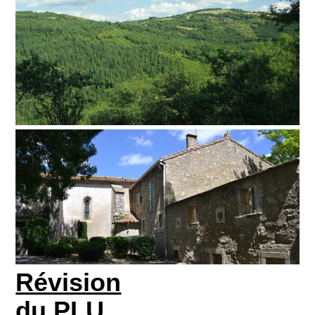
Révision
du PLU