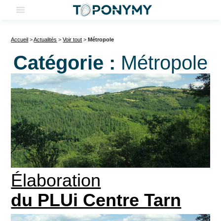
Skip
to
content
Accueil
>
Actualités
>
Voir tout
>
Métropole
Catégorie :
Métropole
Élaboration
du PLUi Centre Tarn