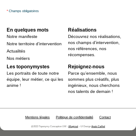
*
Champs obligatoires
En quelques mots
Réalisations
Notre manifeste
Découvrez nos réalisations,
nos champs d’intervention,
Notre territoire d’intervention
nos références, nos
Actualités
récompenses.
Nos métiers
Les toponymystes
Rejoignez-nous
Les portraits de toute notre
Parce qu’ensemble, nous
équipe, leur métier, ce qui les
sommes plus créatifs, plus
anime !
ingénieux, nous cherchons
nos talents de demain !
Mentions légales
Politique de confidentialité
Contact
@2023 Toponymy Conception UW :
iMagimel
– UI Design
Anaïs Cailhol