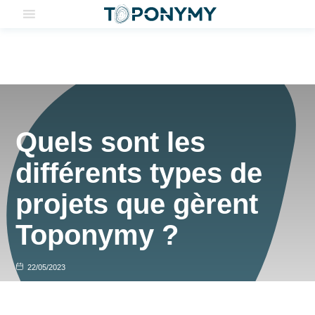
Skip
to
content
Accueil
>
Quels sont les différents types de projets que gèrent Toponymy ?
Quels sont les
différents types de
projets que gèrent
Toponymy ?
22/05/2023