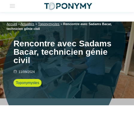
Skip
to
content
Accueil
>
Actualités
>
Toponymystes
>
Rencontre avec Sadams Bacar,
technicien génie civil
Rencontre avec Sadams
Bacar, technicien génie
civil
11/09/2024
Toponymystes