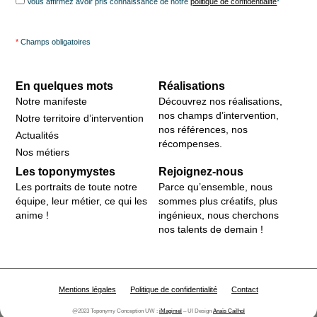
Vous affirmez avoir pris connaissance de notre
politique de confidentialité
*
*
Champs obligatoires
En quelques mots
Réalisations
Notre manifeste
Découvrez nos réalisations,
nos champs d’intervention,
Notre territoire d’intervention
nos références, nos
Actualités
récompenses.
Nos métiers
Les toponymystes
Rejoignez-nous
Les portraits de toute notre
Parce qu’ensemble, nous
équipe, leur métier, ce qui les
sommes plus créatifs, plus
anime !
ingénieux, nous cherchons
nos talents de demain !
Mentions légales
Politique de confidentialité
Contact
@2023 Toponymy Conception UW :
iMagimel
– UI Design
Anaïs Cailhol