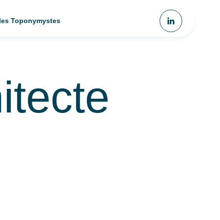
 les Toponymystes
itecte