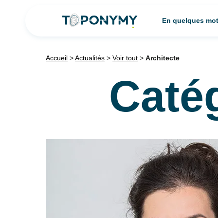
Skip
En quelques mo
to
content
Accueil
>
Actualités
>
Voir tout
>
Architecte
Caté