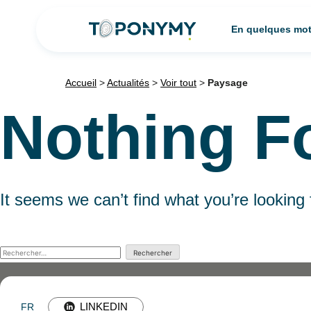
Skip
En quelques mo
to
content
Accueil
>
Actualités
>
Voir tout
>
Paysage
Nothing F
It seems we can’t find what you’re looking
Rechercher :
LINKEDIN
FR